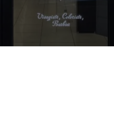
Nous trouver
82, Rue Jean Jaurès
03200
Vichy